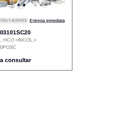
Entrega inmediata
TES Y ACEITES
03101SC20
L. HCO <INCOL.>
00POSC
 a consultar