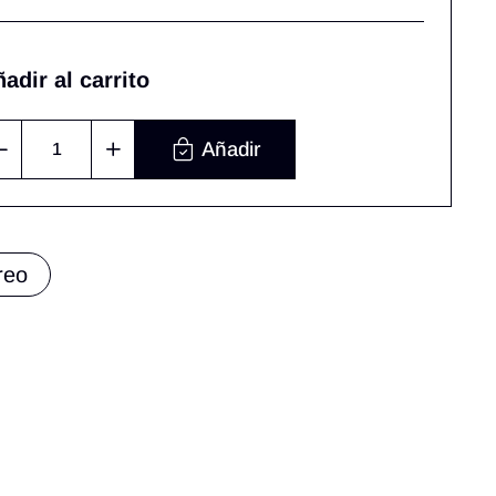
adir al carrito
Añadir
reo