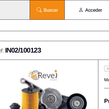
Buscar
Acceder
IN02/100123
f:
J
M
P